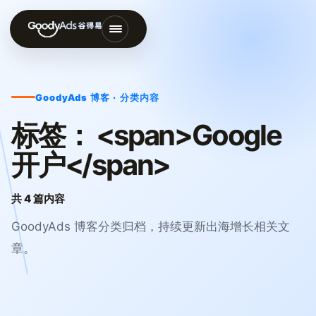
打
开
导
GoodyAds 博客 · 分类内容
航
菜
标签： <span>Google
单
开户</span>
共 4 篇内容
GoodyAds 博客分类归档，持续更新出海增长相关文
章。