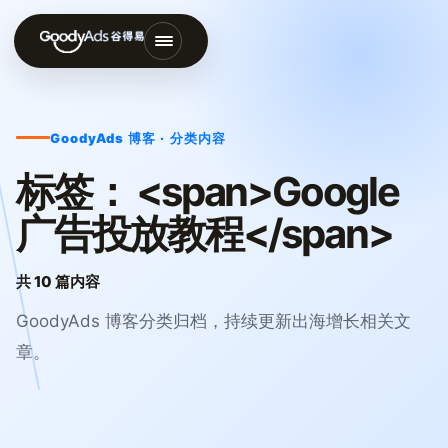
打
开
导
GoodyAds 博客 · 分类内容
航
菜
标签： <span>Google
单
广告投放教程</span>
共 10 篇内容
GoodyAds 博客分类归档，持续更新出海增长相关文
章。