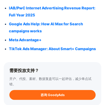
IAB/PwC Internet Advertising Revenue Report:
Full Year 2025
Google Ads Help: How AI Max for Search
campaigns works
Meta Advantage+
TikTok Ads Manager: About Smart+ Campaigns
需要投放支持？
开户、代投、素材、数据复盘可以一起评估，减少单点试
错。
咨询 GoodyAds