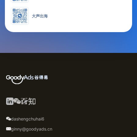
大声出海
dashengchuhai6
ginny@goodyads.cn