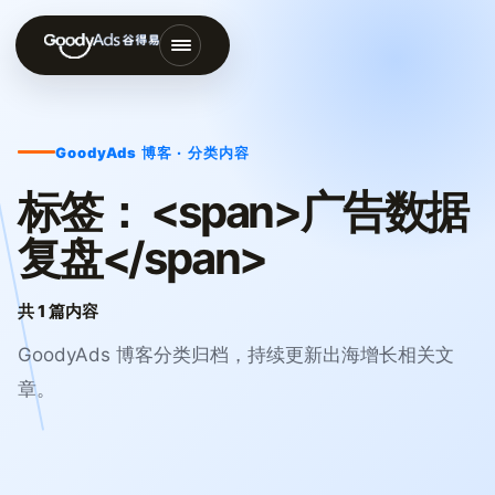
打
开
导
GoodyAds 博客 · 分类内容
航
菜
标签： <span>广告数据
单
复盘</span>
共 1 篇内容
GoodyAds 博客分类归档，持续更新出海增长相关文
章。